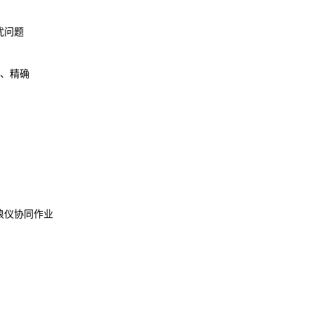
扰问题
致、精确
浪仪协同作业