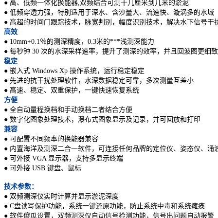
● 高、低频一体化换能器,双频结合可测十几厘米到几米的淤泥
● 低频穿透力强，特别适用于深水、含沙量大、流速快、漩涡多的水域
● 高超的时间门跟踪技术，脉宽判别，幅度识别技术，解决水下信号干
高效
● 10mm+0.1％的测深精度，0.3米的***浅测深能力
● 每秒钟 30 次的水深采样速率，提升了测深的效率，并且回波图更细
稳定
● 嵌入式 Windows Xp 操作系统，运行稳定稳定
● 先进的抗干扰处理软件，水深数据稳定可靠，多次测量互差小
● 高速、稳定、双重保护，一键快速恢复系统
方便
● 全自动量程换档和手动换档二者结合方便
● 数字化图象处理技术，瀑布式图象显示及记录，并可回放和打印
兼容
● 可配置不同频率的换能器兼容
● 内置海洋及测深二合一软件，可连接任何品牌的定位仪、姿态仪、涌
● 可外接 VGA 显示器，支持多显示终端
● 可外接 USB 键盘、鼠标
技术参数：
● 双频测深仪实时计算并显示淤泥深度
● C盘读写保护功能，系统一键还原功能，防止系统中毒和系统瘫痪
● 软件傻瓜设置，双频测深仪自动信号检测功能，信号出问题自动报警