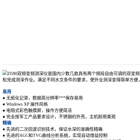
D580双频变频测深仪是国内少数几款具有两个频段自由可调的双变
松完成测深作业。满足不同水文条件的要求，使外业测深变得简单方便
易用
● 无纸化记录，数据高分辨率***保存易用
● Windows XP 操作风格
● 电阻式彩色触摸屏，操作方便简洁
● 完全按军工产品要求设计，不锈钢的外壳，主机耐用美观
精确
● 先进的二次回波识别技术，保证水深的准确性精确
● 先进的AGC和TVG曲线分析系统，实现自动增益控制